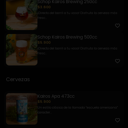
Schop Kairos Brewing 250cc
$3.600
¡Directo del barril a tu vaso! Disfruta la cerveza más
fresc...
Schop Kairos Brewing 500cc
$5.900
¡Directo del barril a tu vaso! Disfruta la cerveza más
fresc...
Cervezas
Kairos Apa 473cc
$5.900
Un estilo clásico de la llamada “escuela americana”
caracter...