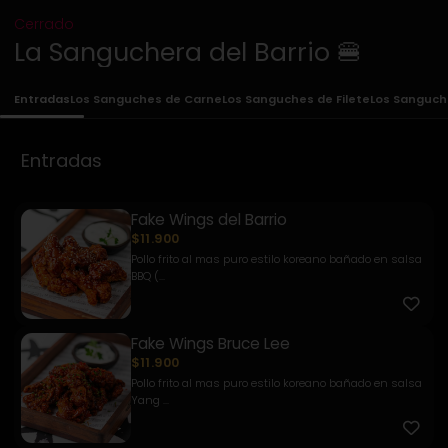
Cerrado
La Sanguchera del Barrio 🍔
Entradas
Los Sanguches de Carne
Los Sanguches de Filete
Los Sanguch
Entradas
Fake Wings del Barrio
$11.900
Pollo frito al mas puro estilo koreano bañado en salsa
BBQ (...
Fake Wings Bruce Lee
$11.900
Pollo frito al mas puro estilo koreano bañado en salsa
Yang ...