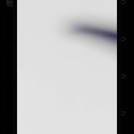
Coca Cola
$2.900
350 ml
Coca Cola Zero
$2.900
350 ml.
Coca Cola Light
$2.900
350 ml.
Fanta
$2.900