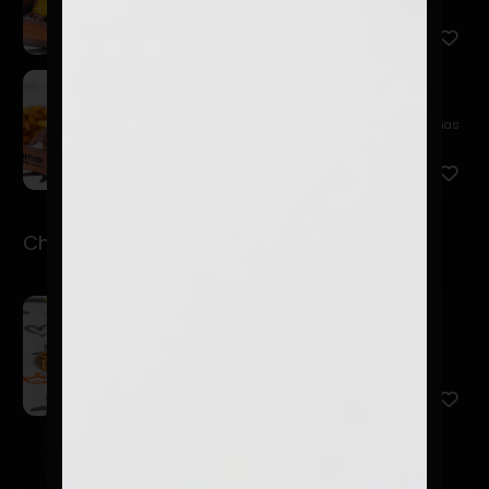
cheddar, s...
Oklahoma Smash
$14.900
Pan de papa, hamburguesa 115 gr. Smasheada, finas
laminas de...
Chorrillanas
Chorrillana Del Barrio
$15.990
Papas fritas, cebolla caramelizadas, chorizo, finos
trozos d...
Made In Perú
$11.990
La clásica de lomo saltado.