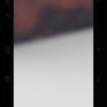
Para Refrescarse
Limonada Clásica
$3.990
Bebida a base de limón y agua.
Limonada Menta Jengibre
$3.990
Bebida a base de limón, agua y jengibre
Chicha Morada
$3.990
Bebida originaria de Perú en base a maíz morado.