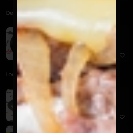
Desayuno
Repalteadito
$7.900
Palta con pan tostadito, oliva y sal gruesa.
Los Premios
Santurrón
$5.900
La Tentadora