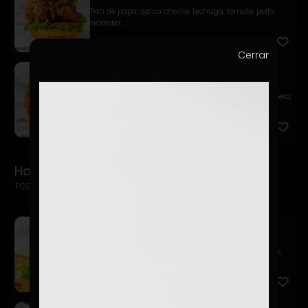
Pan de papa, salsa charlie, lechuga, tomate, pollo
broaster ...
Cerrar
Pollo Italiano
$12.900
Pan de papa, pollo broaster, cubierto con mayo casera,
mont...
Hamburguesas del Barrio
TODAS INCLUYEN PAPAS FRITAS + BEBIDA
Clásica
$13.900
Pan de papa, hamburguesa 150 gr., mayo, lechuga,
tomate, pep...