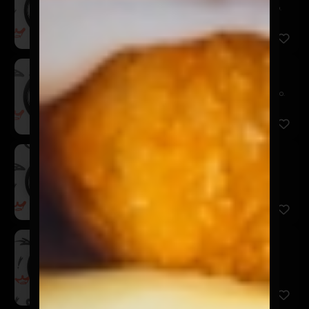
Huevos, papas gajos, tomate al olivo y pan tostado.
Incluye ...
Paila Tocinera
$7.900
Huevos, papas gajos, tocino crocante y pan tostado.
Incluye ...
Paila Chola
$7.900
Huevos, chorizo artesanal, cebolla acaramelada,
tomate, papa...
Tortilla Brava
$7.900
Tortilla de huevos, pollo asado montado sobre pan
tostado. I...