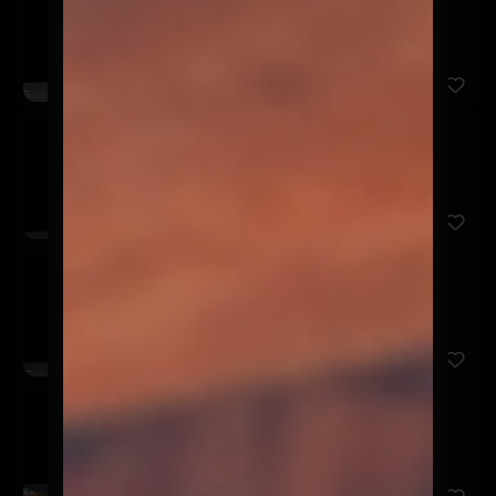
$3.990
Frutilla, naranja y piña.
Gallo
$3.990
Maracuyá, mango, plátano y limón.
Rico
$3.990
Frutilla, frambuesa, naranja y albahaca.
Coqueto
$3.990
Mango, piña, naranja y limón.