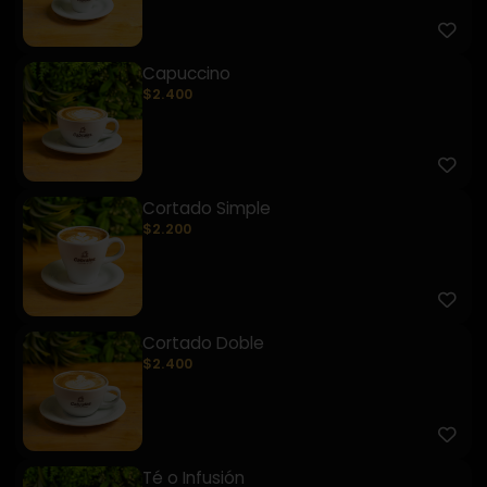
Capuccino
$2.400
Cortado Simple
$2.200
Cortado Doble
$2.400
Té o Infusión