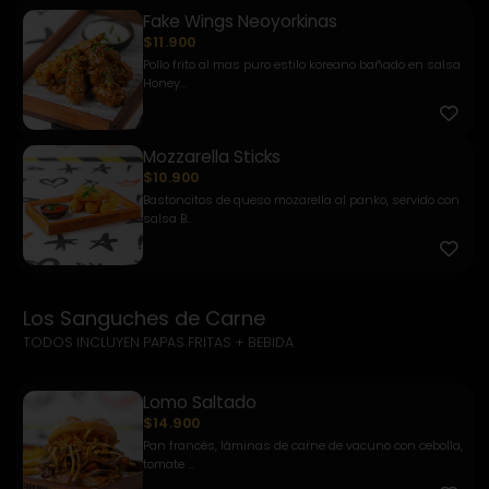
Fake Wings Neoyorkinas
$11.900
Pollo frito al mas puro estilo koreano bañado en salsa
Honey...
Mozzarella Sticks
$10.900
Bastoncitos de queso mozarella al panko, servido con
salsa B...
Los Sanguches de Carne
TODOS INCLUYEN PAPAS FRITAS + BEBIDA
Lomo Saltado
$14.900
Pan francés, láminas de carne de vacuno con cebolla,
tomate ...