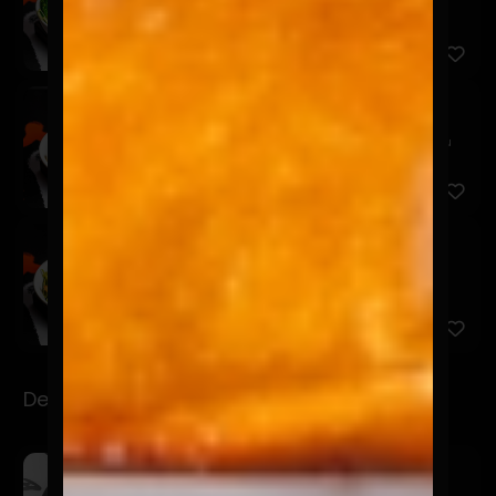
Pescado tempura, lechuga, pepino, brócoli, tomate,
palta, be...
Ensalada Tuti
$11.900
Pollo, lechuga, tomate, zanahoria, palta, huevo y su
vinagre...
Ensalada Gloria
$13.900
Camarón, lechuga, rúcula, palta, cebolla, porotos
verdes y s...
Desayunos Power
Pailón
$7.900