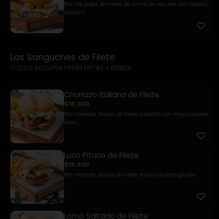
Pan de papa, láminas de carne de vacuno con cebolla,
queso f...
Los Sanguches de Filete
TODOS INCLUYEN PAPAS FRITAS + BEBIDA
Churrazo Italiano de Filete
$16.900
Pan francés, trozos de filete, cubierto con mayo casera,
mon...
Luco Pituco de Filete
$15.900
Pan francés, trozos de filete, mayo y queso gauda
Lomo Saltado de Filete