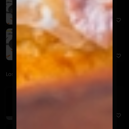
$5.900
Torta rellena de chocolate y manjar.
El Pecador
$5.900
Los Jugos
Mino
$3.990
Maracuyá, mango, piña y menta.
Amoroso