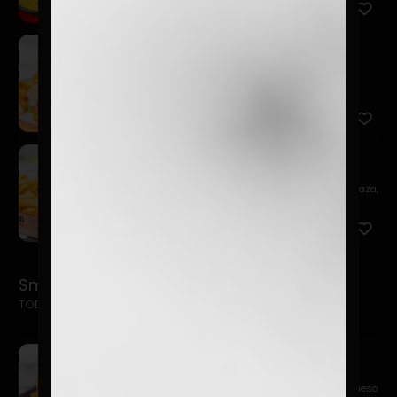
Bluecheese
$14.900
Pan de papa, hamburguesa 150 gr., salsa charlie,
lechuga, to...
Cheeseburguer
$11.900
Pan de papa, hamburguesa 150 gr., kétchup, mostaza,
queso ch...
Smash Burgers
TODAS LAS SMASH INCLUYEN PAPAS FRITAS + BEBIDA 
Sweet Relish Smash
$14.900
Pan de papa, hamburguesa 115 gr. Smasheada, queso