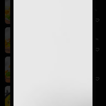
Del Barrio
$14.900
Pan de papa, hamburguesa 150 gr., mayo, lechuga,
tomate, hue...
Pepper & Cheese
$14.900
Pan de papa, hamburguesa 150 gr., lechuga, tomate,
champiñon...
Gringacha
$14.900
Pan de papa hamburguesa 150 gr., salsa BBQ,
lechuga, tomate,...
Enquesame Burger 2.0
$16.900
Pan de papa, hamburguesa 150 gr., salsa charlie,
lechuga, to...