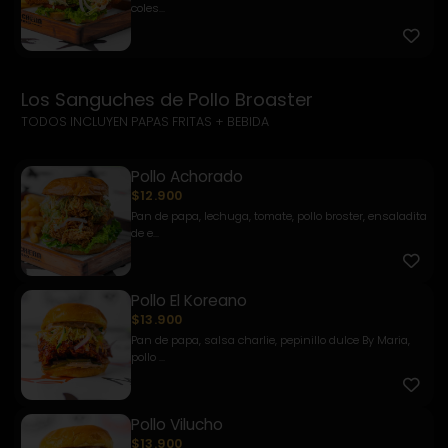
coles...
Los Sanguches de Pollo Broaster
TODOS INCLUYEN PAPAS FRITAS + BEBIDA
Pollo Achorado
$12.900
Pan de papa, lechuga, tomate, pollo broster, ensaladita
de e...
Pollo El Koreano
$13.900
Pan de papa, salsa charlie, pepinillo dulce By Maria,
pollo ...
Pollo Vilucho
$13.900