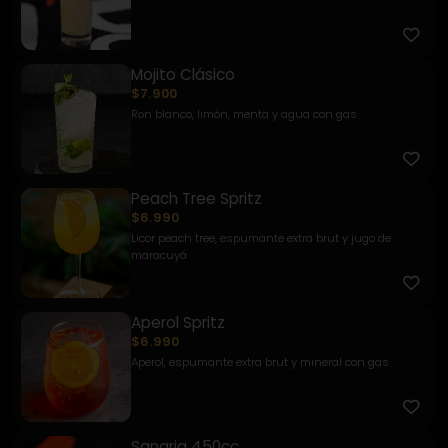
Mojito Clásico
$7.900
Ron blanco, limón, menta y agua con gas
Peach Tree Spritz
$6.990
Licor peach tree, espumante extra brut y jugo de
maracuyá
Aperol Spritz
$6.990
Aperol, espumante extra brut y mineral con gas
Sangria 450cc