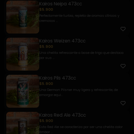
Kairos Neipa 473cc
$5.900
Perfectamente turbia, repleta de aromas cítricos y
cremosos ...
Kairos Weizen 473cc
$5.900
Una chelita refrescante a base de trigo que destaca
por sus ...
Kairos Pils 473cc
$5.900
Una German Pilsner muy ligera y refrescante, de
amargor equi...
Kairos Red Ale 473cc
$5.900
Esta Red Ale se caracteriza por ser una chelita color
ámbar ...