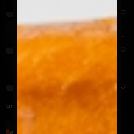
Made In Chile
$12.900
Carne mechada deshilachada con aros de cebolla y
tocino croc...
Don Barriga
$12.900
Pollo Broaster, crema acida y tocino crocante.
Ensaladas
Ensalada Lulú
$12.900