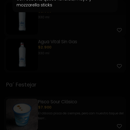
mozzarella sticks
Agua vital con Gas
$2.900
330 ml
Agua Vital Sin Gas
$2.900
330 ml
Pa´ Festejar
Pisco Sour Clásico
$7.900
El clásico pisco de siempre, pero con nuestro toque del
barr...