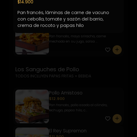
$14.900
jugo, cebolla caramel...
0
Pan francés, láminas de carne de vacuno 
con cebolla, tomate y sazón del barrio, 
Mechada con Ají
crema de rocoto y papas hilo
$13.900
Pan francés, mayo sriracha, carne
mechada en su jugo, salsa ...
0
Los Sanguches de Pollo
TODOS INCLUYEN PAPAS FRITAS + BEBIDA
Pollo Amistoso
$12.900
Pan francés, pollo asado al cilindro,
lechuga, papas hilo, c...
0
El Rey Supremon
$11.900