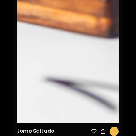
Mechada Italiana
$11.990
Pan francés, mayo, carne mechada en su
jugo, puré de palta y...
0
Mechada Franchute
$14.900
Pan francés, lechuga, carne mechada en
su jugo, champiñones ...
0
Mechada con Todo
$12.900
Pan francés, lechuga, mayo, carne
mechada en su jugo, puré d...
0
Mechada Ruculin
$12.900
Lomo Saltado
0
Pan francés, mayo, carne mechada en su