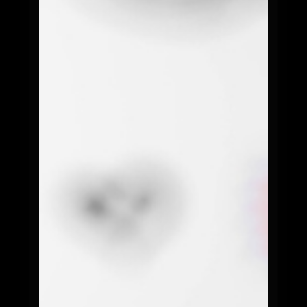
$15.900
Pan de papa, láminas de carne de vacuno
con cebolla, queso f...
0
Los Sanguches de Filete
TODOS INCLUYEN PAPAS FRITAS + BEBIDA
Churrazo Italiano de Filete
$16.900
Pan francés, trozos de filete, cubierto con
mayo casera, mon...
0
Luco Pituco de Filete
$15.900
Pan francés, trozos de filete, mayo y queso
gauda
0