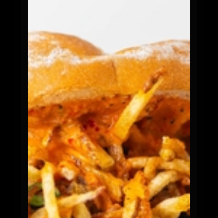
Lomo Saltado de Filete
$16.900
Pan francés, trozos de filete con cebolla,
tomate y sazón de...
0
Churrazo Chacarero de Filete
$16.900
Pan francés, trozos de filete, porotos verdes,
mayo y tomate
0
Phillycheese de Filete
$16.900
Pan de papa, trozos de filete, cebolla, queso
fundido, mayo ...
0
Los Sanguches de Chanchito