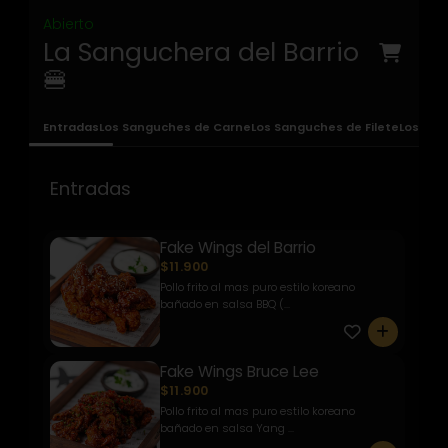
Abierto
La Sanguchera del Barrio
🍔
Entradas
Los Sanguches de Carne
Los Sanguches de Filete
Los San
Entradas
Fake Wings del Barrio
$11.900
Pollo frito al mas puro estilo koreano
bañado en salsa BBQ (...
0
Fake Wings Bruce Lee
$11.900
Pollo frito al mas puro estilo koreano
bañado en salsa Yang ...