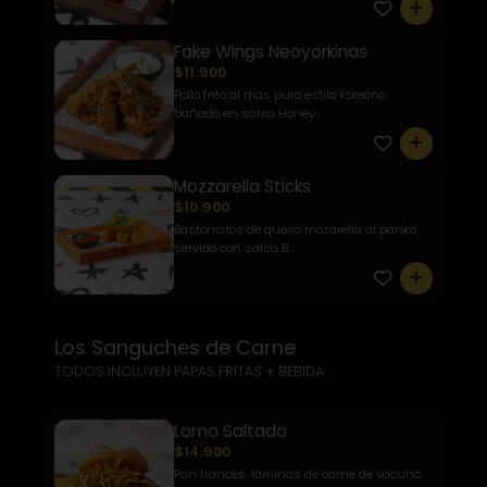
0
Fake Wings Neoyorkinas
$11.900
Pollo frito al mas puro estilo koreano
bañado en salsa Honey...
0
Mozzarella Sticks
$10.900
Bastoncitos de queso mozarella al panko,
servido con salsa B...
0
Los Sanguches de Carne
TODOS INCLUYEN PAPAS FRITAS + BEBIDA
Lomo Saltado
$14.900
Pan francés, láminas de carne de vacuno