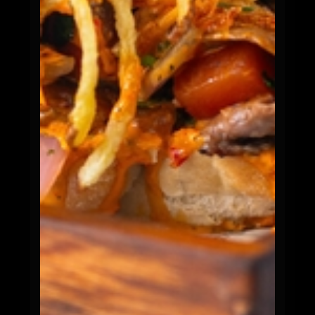
Chicharrón Crujiente
$13.900
Pan francés, crujiente chicharrón de cerdo,
salsa criolla co...
0
Los Sanguches de Pescado
TODOS INCLUYEN PAPAS FRITAS + BEBIDA
Pescado Tempuron
$13.900
Pan de papa, pescado tempura, mayo del
barrio, lechuga, tárt...
0
Los Sanguches de Mechada
TODOS INCLUYEN PAPAS FRITAS + BEBIDA