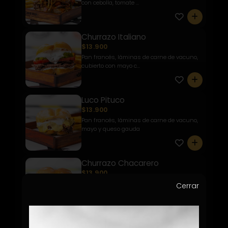
con cebolla, tomate ...
0
Churrazo Italiano
$13.900
Pan francés, láminas de carne de vacuno,
cubierto con mayo c...
0
Luco Pituco
$13.900
Pan francés, láminas de carne de vacuno,
mayo y queso gauda
0
Churrazo Chacarero
$13.900
Pan francés, láminas de carne de vacuno
Cerrar
con porotos verdes, ...
0
Phillycheese