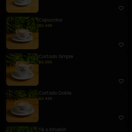
Capuccino
$2.400
Cortado Simple
$2.200
Cortado Doble
$2.400
Té o Infusión