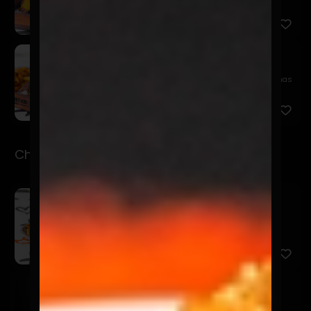
cheddar, s...
Oklahoma Smash
$14.900
Pan de papa, hamburguesa 115 gr. Smasheada, finas
laminas de...
Chorrillanas
Chorrillana Del Barrio
$15.990
Papas fritas, cebolla caramelizadas, chorizo, finos
trozos d...
Made In Perú
$11.990
La clásica de lomo saltado.