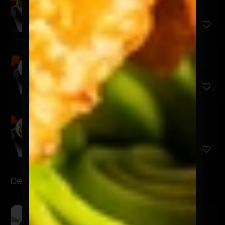
Pescado tempura, lechuga, pepino, brócoli, tomate,
palta, be...
Ensalada Tuti
$11.900
Pollo, lechuga, tomate, zanahoria, palta, huevo y su
vinagre...
Ensalada Gloria
$13.900
Camarón, lechuga, rúcula, palta, cebolla, porotos
verdes y s...
Desayunos Power
Pailón
$7.900