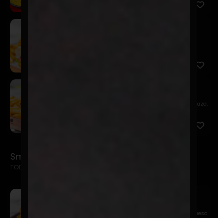
Bluecheese
$14.900
Pan de papa, hamburguesa 150 gr., salsa charlie,
lechuga, to...
Cheeseburguer
$11.900
Pan de papa, hamburguesa 150 gr., kétchup, mostaza,
queso ch...
Smash Burgers
TODAS LAS SMASH INCLUYEN PAPAS FRITAS + BEBIDA 
Sweet Relish Smash
$14.900
Pan de papa, hamburguesa 115 gr. Smasheada, queso