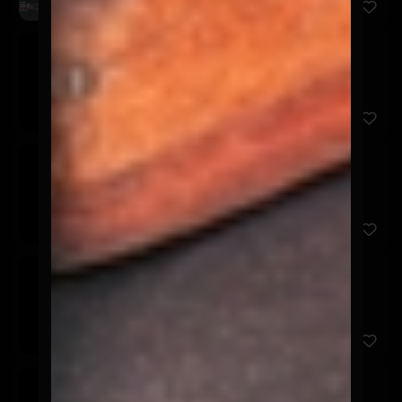
Coca Cola
$2.900
350 ml
Coca Cola Zero
$2.900
350 ml.
Coca Cola Light
$2.900
350 ml.
Fanta
$2.900