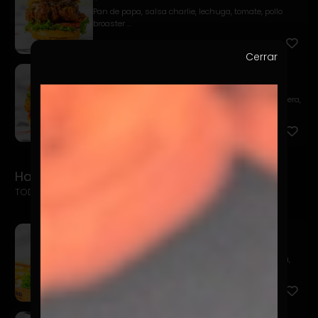
Pan de papa, salsa charlie, lechuga, tomate, pollo
broaster ...
Cerrar
Pollo Italiano
$12.900
Pan de papa, pollo broaster, cubierto con mayo casera,
mont...
Hamburguesas del Barrio
TODAS INCLUYEN PAPAS FRITAS + BEBIDA
Clásica
$13.900
Pan de papa, hamburguesa 150 gr., mayo, lechuga,
tomate, pep...