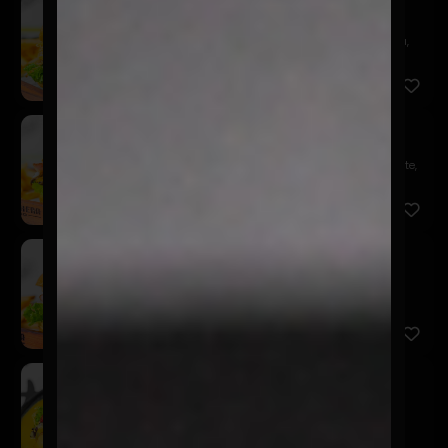
Del Barrio
$14.900
Pan de papa, hamburguesa 150 gr., mayo, lechuga,
tomate, hue...
Pepper & Cheese
$14.900
Pan de papa, hamburguesa 150 gr., lechuga, tomate,
champiñon...
Gringacha
$14.900
Pan de papa hamburguesa 150 gr., salsa BBQ,
lechuga, tomate,...
Enquesame Burger 2.0
$16.900
Pan de papa, hamburguesa 150 gr., salsa charlie,
lechuga, to...