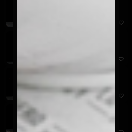
$3.990
Frutilla, naranja y piña.
Gallo
$3.990
Maracuyá, mango, plátano y limón.
Rico
$3.990
Frutilla, frambuesa, naranja y albahaca.
Coqueto
$3.990
Mango, piña, naranja y limón.