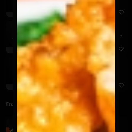
Made In Chile
$12.900
Carne mechada deshilachada con aros de cebolla y
tocino croc...
Don Barriga
$12.900
Pollo Broaster, crema acida y tocino crocante.
Ensaladas
Ensalada Lulú
$12.900