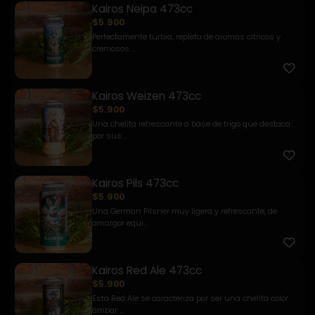
Kairos Neipa 473cc
$5.900
Perfectamente turbia, repleta de aromas cítricos y
cremosos ...
Kairos Weizen 473cc
$5.900
Una chelita refrescante a base de trigo que destaca
por sus ...
Kairos Pils 473cc
$5.900
Una German Pilsner muy ligera y refrescante, de
amargor equi...
Kairos Red Ale 473cc
$5.900
Esta Red Ale se caracteriza por ser una chelita color
ámbar ...