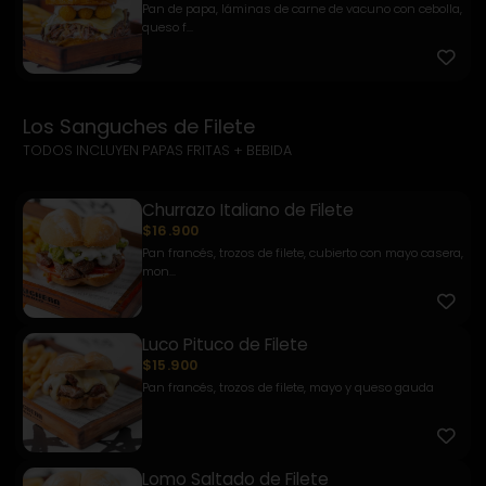
Pan de papa, láminas de carne de vacuno con cebolla,
queso f...
Los Sanguches de Filete
TODOS INCLUYEN PAPAS FRITAS + BEBIDA
Churrazo Italiano de Filete
$16.900
Pan francés, trozos de filete, cubierto con mayo casera,
mon...
Luco Pituco de Filete
$15.900
Pan francés, trozos de filete, mayo y queso gauda
Lomo Saltado de Filete