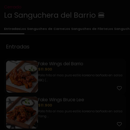
Cerrado
La Sanguchera del Barrio 🍔
Entradas
Los Sanguches de Carne
Los Sanguches de Filete
Los Sanguch
Entradas
Fake Wings del Barrio
$11.900
Pollo frito al mas puro estilo koreano bañado en salsa
BBQ (...
Fake Wings Bruce Lee
$11.900
Pollo frito al mas puro estilo koreano bañado en salsa
Yang ...