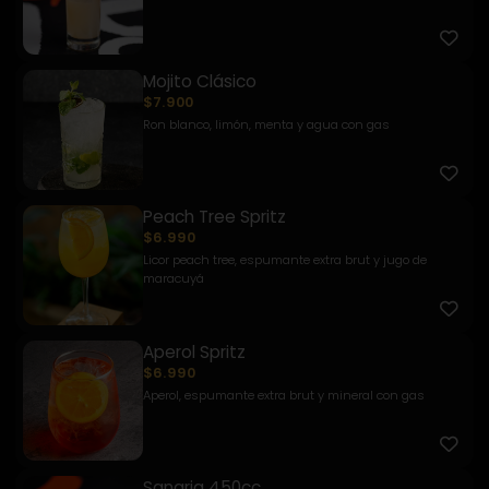
Mojito Clásico
$7.900
Ron blanco, limón, menta y agua con gas
Peach Tree Spritz
$6.990
Licor peach tree, espumante extra brut y jugo de
maracuyá
Aperol Spritz
$6.990
Aperol, espumante extra brut y mineral con gas
Sangria 450cc