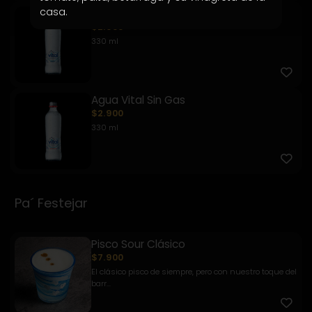
casa.
Agua vital con Gas
$2.900
330 ml
Agua Vital Sin Gas
$2.900
330 ml
Pa´ Festejar
Pisco Sour Clásico
$7.900
El clásico pisco de siempre, pero con nuestro toque del
barr...