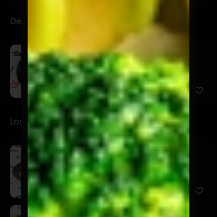
Desayuno
Repalteadito
$7.900
Palta con pan tostadito, oliva y sal gruesa.
Los Premios
Santurrón
$5.900
La Tentadora