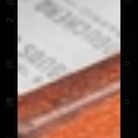
Para Refrescarse
Limonada Clásica
$3.990
Bebida a base de limón y agua.
Limonada Menta Jengibre
$3.990
Bebida a base de limón, agua y jengibre
Chicha Morada
$3.990
Bebida originaria de Perú en base a maíz morado.