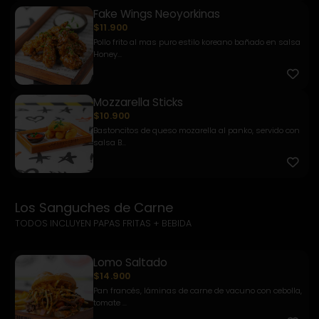
Fake Wings Neoyorkinas
$11.900
Pollo frito al mas puro estilo koreano bañado en salsa
Honey...
Mozzarella Sticks
$10.900
Bastoncitos de queso mozarella al panko, servido con
salsa B...
Los Sanguches de Carne
TODOS INCLUYEN PAPAS FRITAS + BEBIDA
Lomo Saltado
$14.900
Pan francés, láminas de carne de vacuno con cebolla,
tomate ...