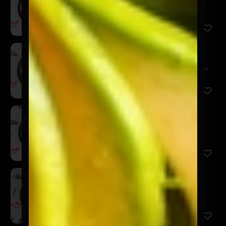
Huevos, papas gajos, tomate al olivo y pan tostado.
Incluye ...
Paila Tocinera
$7.900
Huevos, papas gajos, tocino crocante y pan tostado.
Incluye ...
Paila Chola
$7.900
Huevos, chorizo artesanal, cebolla acaramelada,
tomate, papa...
Tortilla Brava
$7.900
Tortilla de huevos, pollo asado montado sobre pan
tostado. I...