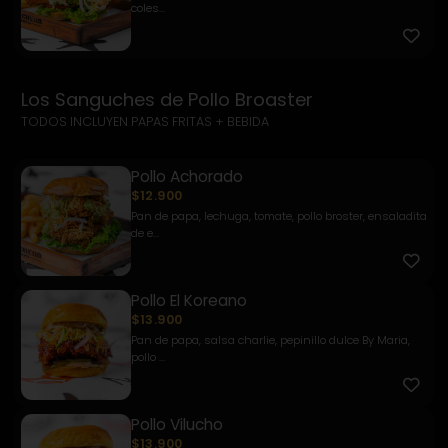
coles...
Los Sanguches de Pollo Broaster
TODOS INCLUYEN PAPAS FRITAS + BEBIDA
Pollo Achorado
$12.900
Pan de papa, lechuga, tomate, pollo broster, ensaladita
de e...
Pollo El Koreano
$13.900
Pan de papa, salsa charlie, pepinillo dulce By Maria,
pollo ...
Pollo Vilucho
$13.900