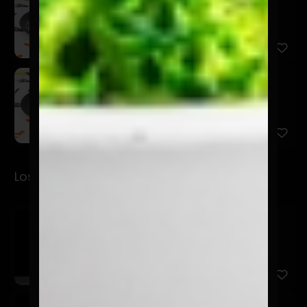
$5.900
Torta rellena de chocolate y manjar.
El Pecador
$5.900
Los Jugos
Mino
$3.990
Maracuyá, mango, piña y menta.
Amoroso