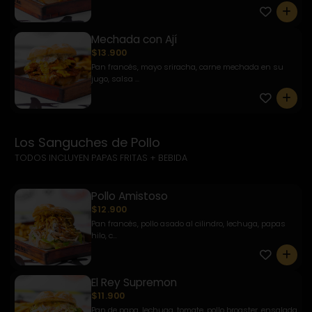
0
Mechada con Ají
$13.900
Pan francés, mayo sriracha, carne mechada en su
jugo, salsa ...
0
Los Sanguches de Pollo
TODOS INCLUYEN PAPAS FRITAS + BEBIDA
Pollo Amistoso
$12.900
Pan francés, pollo asado al cilindro, lechuga, papas
hilo, c...
0
El Rey Supremon
$11.900
Pan de papa, lechuga, tomate, pollo broaster, ensalada