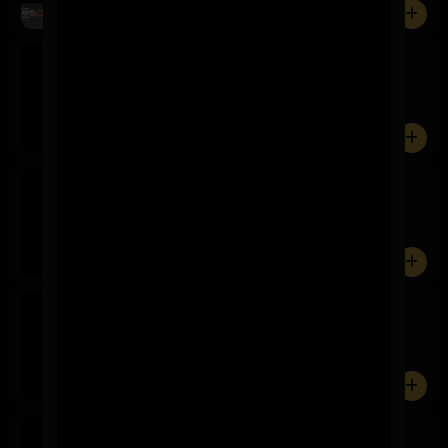
0
Coca Cola
$2.900
350 ml
0
Coca Cola Zero
$2.900
350 ml.
0
Coca Cola Light
$2.900
350 ml.
0
Fanta
$2.900