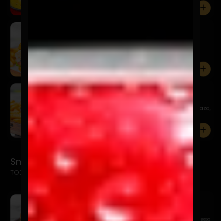
0
Bluecheese
$14.900
Pan de papa, hamburguesa 150 gr., salsa charlie,
lechuga, to...
0
Cheeseburguer
$11.900
Pan de papa, hamburguesa 150 gr., kétchup, mostaza,
queso ch...
0
Smash Burgers
TODAS LAS SMASH INCLUYEN PAPAS FRITAS + BEBIDA 
Sweet Relish Smash
$14.900
Pan de papa, hamburguesa 115 gr. Smasheada, queso