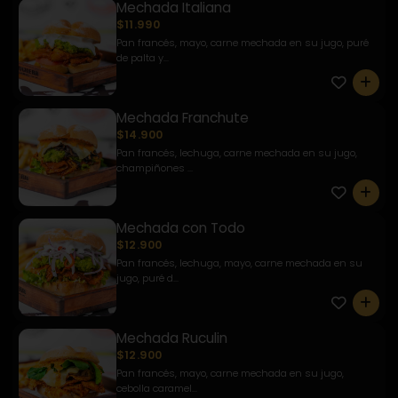
Mechada Italiana
$11.990
Pan francés, mayo, carne mechada en su jugo, puré
de palta y...
0
Mechada Franchute
$14.900
Pan francés, lechuga, carne mechada en su jugo,
champiñones ...
0
Mechada con Todo
$12.900
Pan francés, lechuga, mayo, carne mechada en su
jugo, puré d...
0
Mechada Ruculin
$12.900
Pan francés, mayo, carne mechada en su jugo,
cebolla caramel...