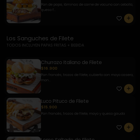
Pan de papa, láminas de carne de vacuno con cebolla,
queso f...
0
Los Sanguches de Filete
TODOS INCLUYEN PAPAS FRITAS + BEBIDA
Churrazo Italiano de Filete
$16.900
Pan francés, trozos de filete, cubierto con mayo casera,
mon...
0
Luco Pituco de Filete
$15.900
Pan francés, trozos de filete, mayo y queso gauda
0
Lomo Saltado de Filete