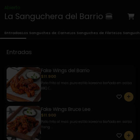
Abierto
La Sanguchera del Barrio 🍔
Entradas
Los Sanguches de Carne
Los Sanguches de Filete
Los Sanguch
Entradas
Fake Wings del Barrio
$11.900
Pollo frito al mas puro estilo koreano bañado en salsa
BBQ (...
0
Fake Wings Bruce Lee
$11.900
Pollo frito al mas puro estilo koreano bañado en salsa
Yang ...
0