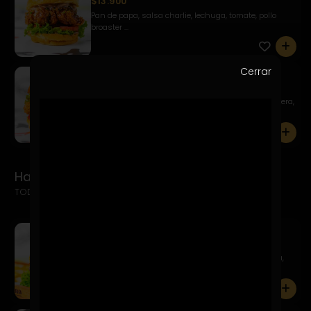
$13.900
Pan de papa, salsa charlie, lechuga, tomate, pollo
broaster ...
0
Cerrar
Pollo Italiano
$12.900
Pan de papa, pollo broaster, cubierto con mayo casera,
mont...
0
Hamburguesas del Barrio
TODAS INCLUYEN PAPAS FRITAS + BEBIDA
Clásica
$13.900
Pan de papa, hamburguesa 150 gr., mayo, lechuga,
tomate, pep...
0