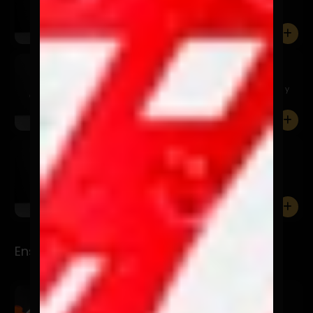
La clásica de lomo saltado.
0
Made In Chile
$12.900
Carne mechada deshilachada con aros de cebolla y
tocino croc...
0
Don Barriga
$12.900
Pollo Broaster, crema acida y tocino crocante.
0
Ensaladas
Ensalada Lulú
$12.900