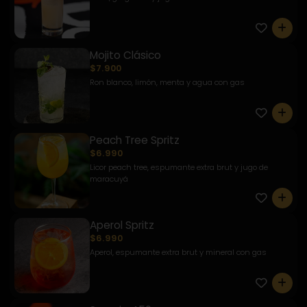
0
Mojito Clásico
$7.900
Ron blanco, limón, menta y agua con gas
0
Peach Tree Spritz
$6.990
Licor peach tree, espumante extra brut y jugo de
maracuyá
0
Aperol Spritz
$6.990
Aperol, espumante extra brut y mineral con gas
0