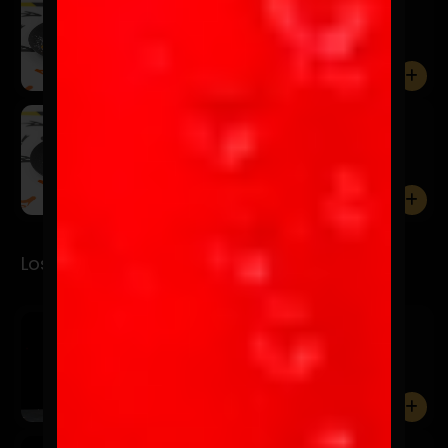
$5.900
Torta rellena de chocolate y manjar.
0
El Pecador
$5.900
0
Los Jugos
Mino
$3.990
Maracuyá, mango, piña y menta.
0
Amoroso