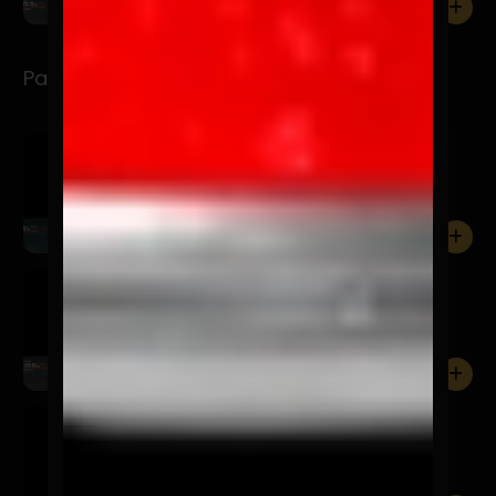
0
Para Refrescarse
Limonada Clásica
$3.990
Bebida a base de limón y agua.
0
Limonada Menta Jengibre
$3.990
Bebida a base de limón, agua y jengibre
0
Chicha Morada
$3.990
Bebida originaria de Perú en base a maíz morado.