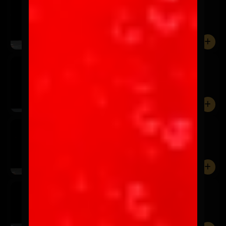
$3.990
Frutilla, naranja y piña.
0
Gallo
$3.990
Maracuyá, mango, plátano y limón.
0
Rico
$3.990
Frutilla, frambuesa, naranja y albahaca.
0
Coqueto
$3.990
Mango, piña, naranja y limón.