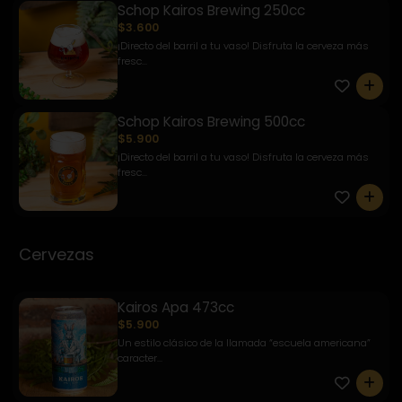
Schop Kairos Brewing 250cc
$3.600
¡Directo del barril a tu vaso! Disfruta la cerveza más
fresc...
0
Schop Kairos Brewing 500cc
$5.900
¡Directo del barril a tu vaso! Disfruta la cerveza más
fresc...
0
Cervezas
Kairos Apa 473cc
$5.900
Un estilo clásico de la llamada “escuela americana”
caracter...
0