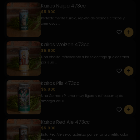
Kairos Neipa 473cc
$5.900
Perfectamente turbia, repleta de aromas cítricos y
cremosos ...
0
Kairos Weizen 473cc
$5.900
Una chelita refrescante a base de trigo que destaca
por sus ...
0
Kairos Pils 473cc
$5.900
Una German Pilsner muy ligera y refrescante, de
amargor equi...
0
Kairos Red Ale 473cc
$5.900
Esta Red Ale se caracteriza por ser una chelita color
ámbar ...