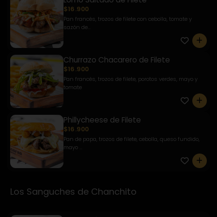
$16.900
Pan francés, trozos de filete con cebolla, tomate y
sazón de...
0
Churrazo Chacarero de Filete
$16.900
Pan francés, trozos de filete, porotos verdes, mayo y
tomate
0
Phillycheese de Filete
$16.900
Pan de papa, trozos de filete, cebolla, queso fundido,
mayo ...
0
Los Sanguches de Chanchito