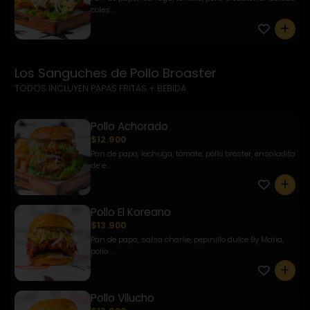
coles...
0
Los Sanguches de Pollo Broaster
TODOS INCLUYEN PAPAS FRITAS + BEBIDA
Pollo Achorado
$12.900
Pan de papa, lechuga, tomate, pollo broster, ensaladita
de e...
0
Pollo El Koreano
$13.900
Pan de papa, salsa charlie, pepinillo dulce By Maria,
pollo ...
0
Pollo Vilucho