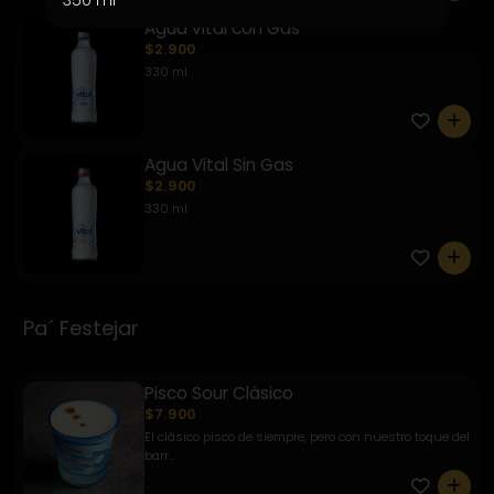
Agua vital con Gas
$2.900
330 ml
0
Agua Vital Sin Gas
$2.900
330 ml
0
Pa´ Festejar
Pisco Sour Clásico
$7.900
El clásico pisco de siempre, pero con nuestro toque del
barr...
0