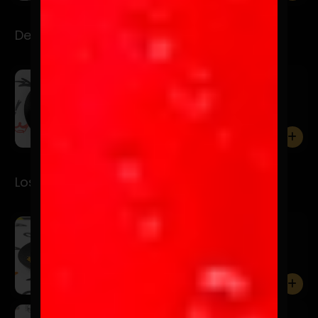
Desayuno
Repalteadito
$7.900
Palta con pan tostadito, oliva y sal gruesa.
0
Los Premios
Santurrón
$5.900
0
La Tentadora