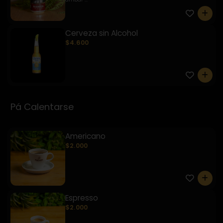
0
Cerveza sin Alcohol
$4.600
0
Pá Calentarse
Americano
$2.000
0
Espresso
$2.000