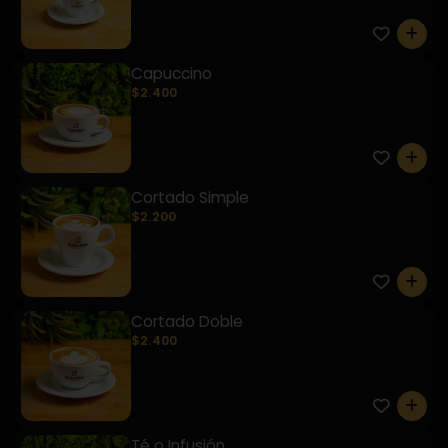
0
Capuccino
$2.400
0
Cortado Simple
$2.200
0
Cortado Doble
$2.400
0
Té o Infusión