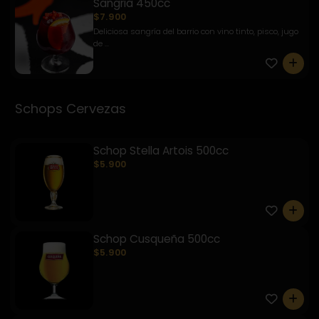
Sangria 450cc
$7.900
Deliciosa sangría del barrio con vino tinto, pisco, jugo
de ...
0
Schops Cervezas
Schop Stella Artois 500cc
$5.900
0
Schop Cusqueña 500cc
$5.900
0