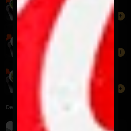
Pescado tempura, lechuga, pepino, brócoli, tomate,
palta, be...
0
Ensalada Tuti
$11.900
Pollo, lechuga, tomate, zanahoria, palta, huevo y su
vinagre...
0
Ensalada Gloria
$13.900
Camarón, lechuga, rúcula, palta, cebolla, porotos
verdes y s...
0
Desayunos Power
Pailón
$7.900