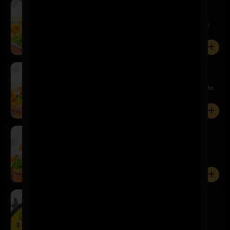
Del Barrio
$14.900
Pan de papa, hamburguesa 150 gr., mayo, lechuga,
tomate, hue...
0
Pepper & Cheese
$14.900
Pan de papa, hamburguesa 150 gr., lechuga, tomate,
champiñon...
0
Gringacha
$14.900
Pan de papa hamburguesa 150 gr., salsa BBQ,
lechuga, tomate,...
0
Enquesame Burger 2.0
$16.900
Pan de papa, hamburguesa 150 gr., salsa charlie,
lechuga, to...