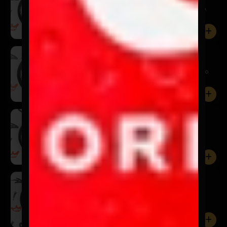
Huevos, papas gajos, tomate al olivo y pan tostado.
Incluye ...
0
Paila Tocinera
$7.900
Huevos, papas gajos, tocino crocante y pan tostado.
Incluye ...
0
Paila Chola
$7.900
Huevos, chorizo artesanal, cebolla acaramelada,
tomate, papa...
0
Tortilla Brava
$7.900
Tortilla de huevos, pollo asado montado sobre pan
tostado. I...
0