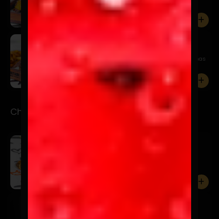
cheddar, s...
0
Oklahoma Smash
$14.900
Pan de papa, hamburguesa 115 gr. Smasheada, finas
laminas de...
0
Chorrillanas
Chorrillana Del Barrio
$15.990
Papas fritas, cebolla caramelizadas, chorizo, finos
trozos d...
0
Made In Perú
$11.990