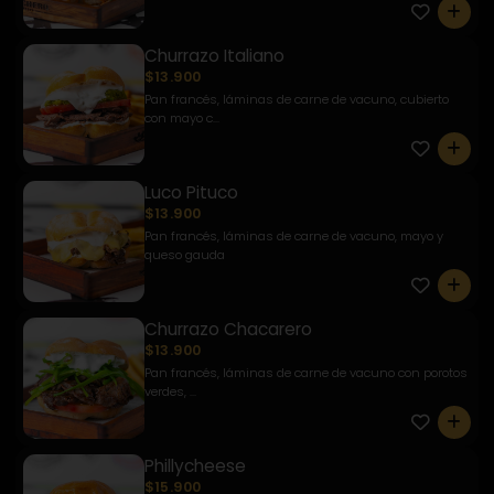
0
Churrazo Italiano
$13.900
Pan francés, láminas de carne de vacuno, cubierto
con mayo c...
0
Luco Pituco
$13.900
Pan francés, láminas de carne de vacuno, mayo y
queso gauda
0
Churrazo Chacarero
$13.900
Pan francés, láminas de carne de vacuno con porotos
verdes, ...
0
Phillycheese
$15.900