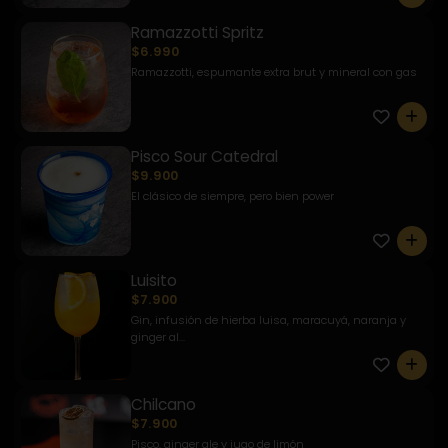
Ramazzotti Spritz
$6.990
Ramazzotti, espumante extra brut y mineral con gas
0
Pisco Sour Catedral
$9.900
El clásico de siempre, pero bien power
0
Luisito
$7.900
Gin, infusión de hierba luisa, maracuyá, naranja y
ginger al...
0
Chilcano
$7.900
Pisco, ginger ale y jugo de limón