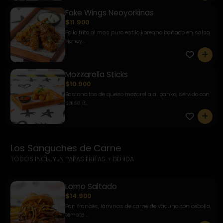
Fake Wings Neoyorkinas
$11.900
Pollo frito al mas puro estilo koreano bañado en salsa
Honey...
0
Mozzarella Sticks
$10.900
Bastoncitos de queso mozarella al panko, servido con
salsa B...
0
Los Sanguches de Carne
TODOS INCLUYEN PAPAS FRITAS + BEBIDA
Lomo Saltado
$14.900
Pan francés, láminas de carne de vacuno con cebolla,
tomate ...