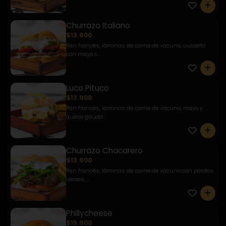
0
Churrazo Italiano
$13.900
Pan francés, láminas de carne de vacuno, cubierto
con mayo c...
0
Luco Pituco
$13.900
Pan francés, láminas de carne de vacuno, mayo y
queso gauda
0
Churrazo Chacarero
$13.900
Pan francés, láminas de carne de vacuno con porotos
verdes, ...
0
Phillycheese
$15.900