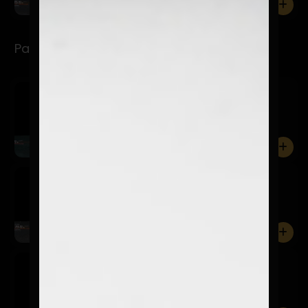
0
Para Refrescarse
Limonada Clásica
$3.990
Bebida a base de limón y agua.
0
Limonada Menta Jengibre
$3.990
Bebida a base de limón, agua y jengibre
0
Chicha Morada
$3.990
Bebida originaria de Perú en base a maíz morado.