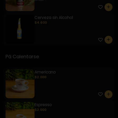
0
Cerveza sin Alcohol
$4.600
0
Pá Calentarse
Americano
$2.000
0
Espresso
$2.000