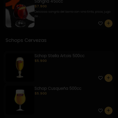
Sangria 450cc
$7.900
Deliciosa sangría del barrio con vino tinto, pisco, jugo
de ...
0
Schops Cervezas
Schop Stella Artois 500cc
$5.900
0
Schop Cusqueña 500cc
$5.900
0