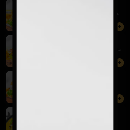
Del Barrio
$14.900
Pan de papa, hamburguesa 150 gr., mayo, lechuga,
tomate, hue...
0
Pepper & Cheese
$14.900
Pan de papa, hamburguesa 150 gr., lechuga, tomate,
champiñon...
0
Gringacha
$14.900
Pan de papa hamburguesa 150 gr., salsa BBQ,
lechuga, tomate,...
0
Enquesame Burger 2.0
$16.900
Pan de papa, hamburguesa 150 gr., salsa charlie,
lechuga, to...