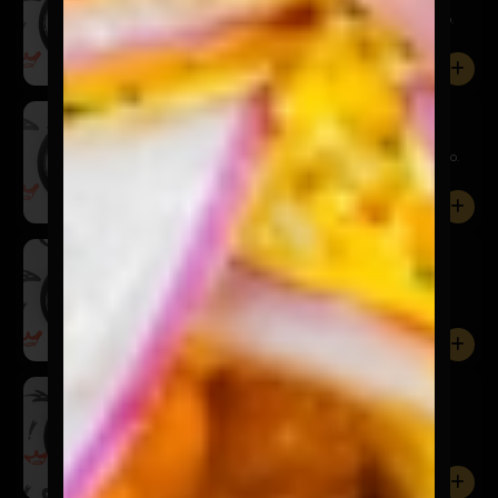
Huevos, papas gajos, tomate al olivo y pan tostado.
Incluye ...
0
Paila Tocinera
$7.900
Huevos, papas gajos, tocino crocante y pan tostado.
Incluye ...
0
Paila Chola
$7.900
Huevos, chorizo artesanal, cebolla acaramelada,
tomate, papa...
0
Tortilla Brava
$7.900
Tortilla de huevos, pollo asado montado sobre pan
tostado. I...
0