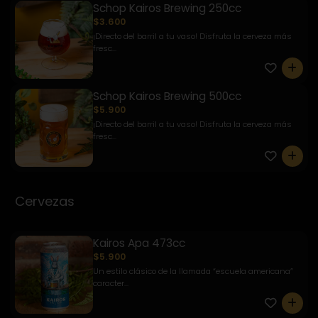
Schop Kairos Brewing 250cc
$3.600
¡Directo del barril a tu vaso! Disfruta la cerveza más
fresc...
0
Schop Kairos Brewing 500cc
$5.900
¡Directo del barril a tu vaso! Disfruta la cerveza más
fresc...
0
Cervezas
Kairos Apa 473cc
$5.900
Un estilo clásico de la llamada “escuela americana”
caracter...
0