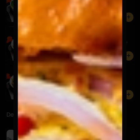
Pescado tempura, lechuga, pepino, brócoli, tomate,
palta, be...
0
Ensalada Tuti
$11.900
Pollo, lechuga, tomate, zanahoria, palta, huevo y su
vinagre...
0
Ensalada Gloria
$13.900
Camarón, lechuga, rúcula, palta, cebolla, porotos
verdes y s...
0
Desayunos Power
Pailón
$7.900