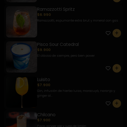
Ramazzotti Spritz
$6.990
Ramazzotti, espumante extra brut y mineral con gas
0
Pisco Sour Catedral
$9.900
El clásico de siempre, pero bien power
0
Luisito
$7.900
Gin, infusión de hierba luisa, maracuyá, naranja y
ginger al...
0
Chilcano
$7.900
Pisco, ginger ale y jugo de limón