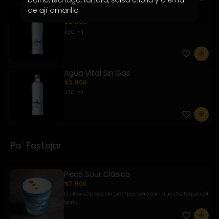
de ají amarillo
Agua vital con Gas
$2.900
330 ml
0
Agua Vital Sin Gas
$2.900
330 ml
0
Pa´ Festejar
Pisco Sour Clásico
$7.900
El clásico pisco de siempre, pero con nuestro toque del
barr...
0