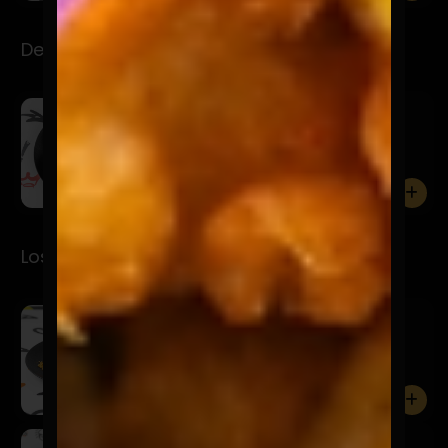
Desayuno
Repalteadito
$7.900
Palta con pan tostadito, oliva y sal gruesa.
0
Los Premios
Santurrón
$5.900
0
La Tentadora