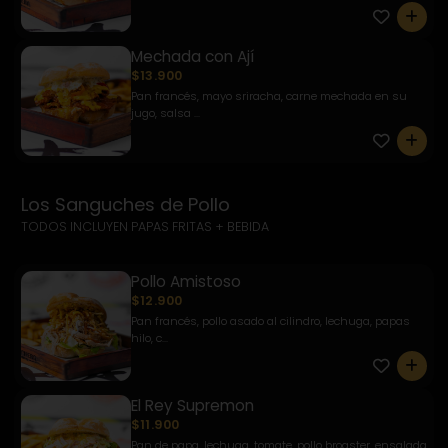
0
Mechada con Ají
$13.900
Pan francés, mayo sriracha, carne mechada en su
jugo, salsa ...
0
Los Sanguches de Pollo
TODOS INCLUYEN PAPAS FRITAS + BEBIDA
Pollo Amistoso
$12.900
Pan francés, pollo asado al cilindro, lechuga, papas
hilo, c...
0
El Rey Supremon
$11.900
Pan de papa, lechuga, tomate, pollo broaster, ensalada