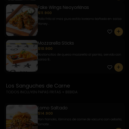
Fake Wings Neoyorkinas
$11.900
Pollo frito al mas puro estilo koreano bañado en salsa
Honey...
0
Mozzarella Sticks
$10.900
Bastoncitos de queso mozarella al panko, servido con
salsa B...
0
Los Sanguches de Carne
TODOS INCLUYEN PAPAS FRITAS + BEBIDA
Lomo Saltado
$14.900
Pan francés, láminas de carne de vacuno con cebolla,
tomate ...