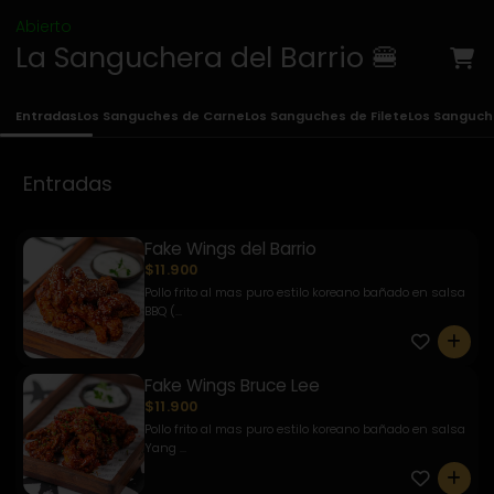
Abierto
La Sanguchera del Barrio 🍔
Entradas
Los Sanguches de Carne
Los Sanguches de Filete
Los Sanguch
Entradas
Fake Wings del Barrio
$11.900
Pollo frito al mas puro estilo koreano bañado en salsa
BBQ (...
0
Fake Wings Bruce Lee
$11.900
Pollo frito al mas puro estilo koreano bañado en salsa
Yang ...
0