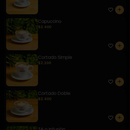
0
Capuccino
$2.400
0
Cortado Simple
$2.200
0
Cortado Doble
$2.400
0
Té o Infusión