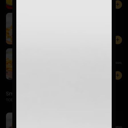
0
Bluecheese
$14.900
Pan de papa, hamburguesa 150 gr., salsa charlie,
lechuga, to...
0
Cheeseburguer
$11.900
Pan de papa, hamburguesa 150 gr., kétchup, mostaza,
queso ch...
0
Smash Burgers
TODAS LAS SMASH INCLUYEN PAPAS FRITAS + BEBIDA 
Sweet Relish Smash
$14.900
Pan de papa, hamburguesa 115 gr. Smasheada, queso