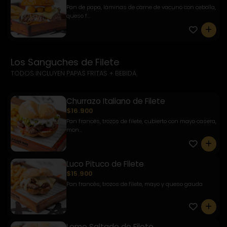
Pan de papa, láminas de carne de vacuno con cebolla,
queso f...
0
Los Sanguches de Filete
TODOS INCLUYEN PAPAS FRITAS + BEBIDA
Churrazo Italiano de Filete
$16.900
Pan francés, trozos de filete, cubierto con mayo casera,
mon...
0
Luco Pituco de Filete
$15.900
Pan francés, trozos de filete, mayo y queso gauda
0
Lomo Saltado de Filete