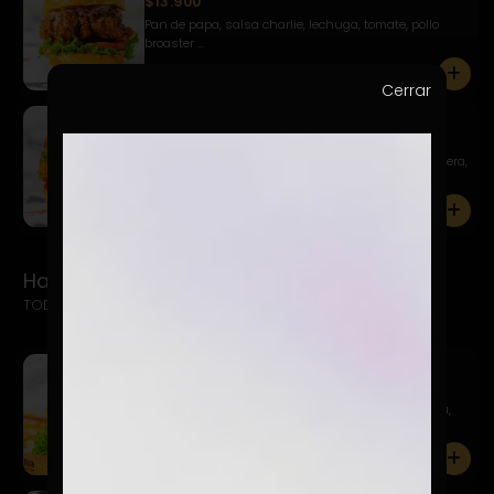
$13.900
Pan de papa, salsa charlie, lechuga, tomate, pollo
broaster ...
0
Cerrar
Pollo Italiano
$12.900
Pan de papa, pollo broaster, cubierto con mayo casera,
mont...
0
Hamburguesas del Barrio
TODAS INCLUYEN PAPAS FRITAS + BEBIDA
Clásica
$13.900
Pan de papa, hamburguesa 150 gr., mayo, lechuga,
tomate, pep...
0