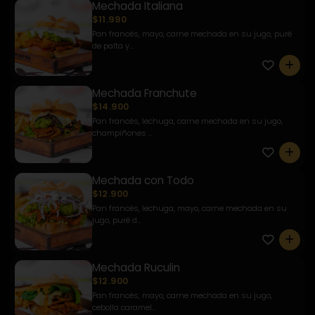
Mechada Italiana
$11.990
Pan francés, mayo, carne mechada en su jugo, puré
de palta y...
0
Mechada Franchute
$14.900
Pan francés, lechuga, carne mechada en su jugo,
champiñones ...
0
Mechada con Todo
$12.900
Pan francés, lechuga, mayo, carne mechada en su
jugo, puré d...
0
Mechada Ruculin
$12.900
Pan francés, mayo, carne mechada en su jugo,
cebolla caramel...