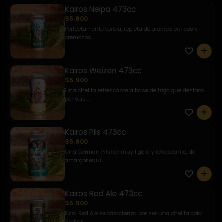
Kairos Neipa 473cc
$5.900
Perfectamente turbia, repleta de aromas cítricos y
cremosos ...
0
Kairos Weizen 473cc
$5.900
Una chelita refrescante a base de trigo que destaca
por sus ...
0
Kairos Pils 473cc
$5.900
Una German Pilsner muy ligera y refrescante, de
amargor equi...
0
Kairos Red Ale 473cc
$5.900
Esta Red Ale se caracteriza por ser una chelita color
ámbar ...