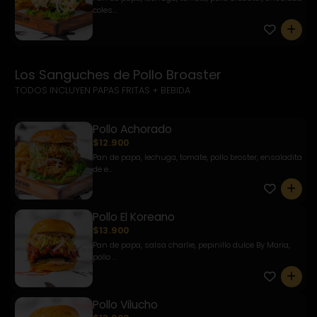
coles...
0
Los Sanguches de Pollo Broaster
TODOS INCLUYEN PAPAS FRITAS + BEBIDA
Pollo Achorado
$12.900
Pan de papa, lechuga, tomate, pollo broster, ensaladita
de e...
0
Pollo El Koreano
$13.900
Pan de papa, salsa charlie, pepinillo dulce By Maria,
pollo ...
0
Pollo Vilucho