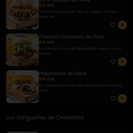
$16.900
Pan francés, trozos de filete con cebolla, tomate y
sazón de...
0
Churrazo Chacarero de Filete
$16.900
Pan francés, trozos de filete, porotos verdes, mayo y
tomate
0
Phillycheese de Filete
$16.900
Pan de papa, trozos de filete, cebolla, queso fundido,
mayo ...
0
Los Sanguches de Chanchito