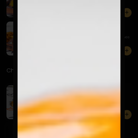
cheddar, s...
0
Oklahoma Smash
$14.900
Pan de papa, hamburguesa 115 gr. Smasheada, finas
laminas de...
0
Chorrillanas
Chorrillana Del Barrio
$15.990
Papas fritas, cebolla caramelizadas, chorizo, finos
trozos d...
0
Made In Perú
$11.990