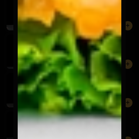
$3.990
Frutilla, naranja y piña.
0
Gallo
$3.990
Maracuyá, mango, plátano y limón.
0
Rico
$3.990
Frutilla, frambuesa, naranja y albahaca.
0
Coqueto
$3.990
Mango, piña, naranja y limón.