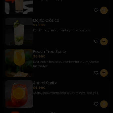
0
Mojito Clásico
$7.900
Ron blanco, limón, menta y agua con gas
0
Peach Tree Spritz
$6.990
Licor peach tree, espumante extra brut y jugo de
maracuyá
0
Aperol Spritz
$6.990
Aperol, espumante extra brut y mineral con gas
0