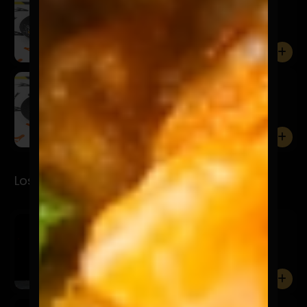
$5.900
Torta rellena de chocolate y manjar.
0
El Pecador
$5.900
0
Los Jugos
Mino
$3.990
Maracuyá, mango, piña y menta.
0
Amoroso