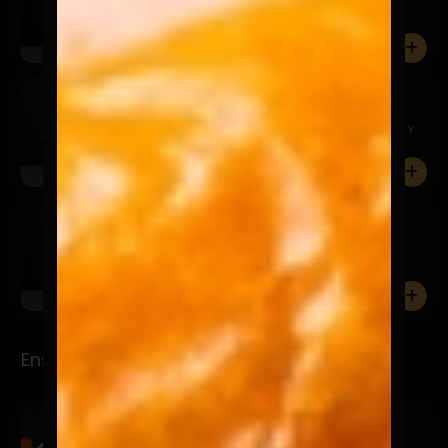
La clásica de lomo saltado.
0
Made In Chile
$12.900
Carne mechada deshilachada con aros de cebolla y
tocino croc...
0
Don Barriga
$12.900
Pollo Broaster, crema acida y tocino crocante.
0
Ensaladas
Ensalada Lulú
$12.900